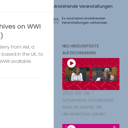
Anstehende Veranstaltungen
Es sind keine anstehenden
Hinweis
Veranstaltungen vorhanden.
chives on WWI
)
NEU HINZUGEFÜGTE
Berry from AM, a
AUFZEICHNUNGEN
s based in the UK, to
WWII available
2023-05-08 –
Schamma Schahadat:
Alles ist teurer als
ukrainisches Leben