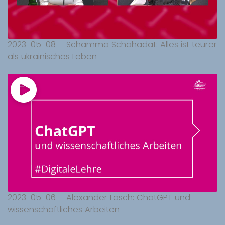
2023-05-08 – Schamma Schahadat: Alles ist teurer
als ukrainisches Leben
2023-05-06 – Alexander Lasch: ChatGPT und
wissenschaftliches Arbeiten