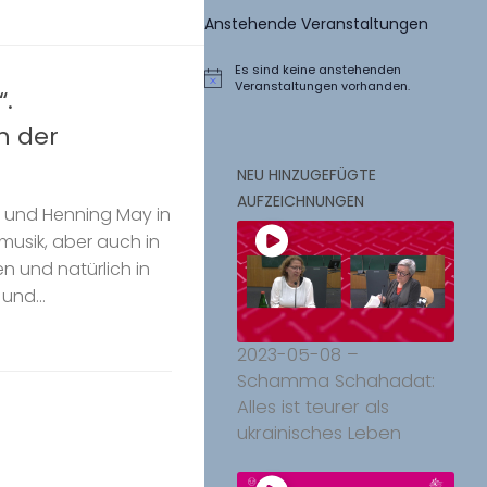
Anstehende Veranstaltungen
Es sind keine anstehenden
Hinweis
Veranstaltungen vorhanden.
“.
n der
NEU HINZUGEFÜGTE
AUFZEICHNUNGEN
.Z. und Henning May in
musik, aber auch in
n und natürlich in
und...
2023-05-08 –
Schamma Schahadat:
Alles ist teurer als
ukrainisches Leben