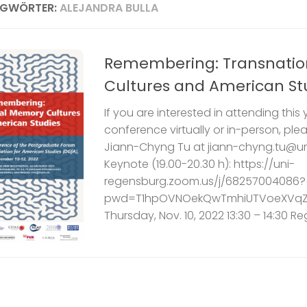
AGWÖRTER:
ALEJANDRA BULLA
Remembering: Transnati
Cultures and American St
If you are interested in attending this 
conference virtually or in-person, ple
Jiann-Chyng Tu at jiann-chyng.tu@ur
Keynote (19.00-20.30 h): https://uni-
regensburg.zoom.us/j/68257004086?
pwd=T1hpOVNOekQwTmhiUTVoeXVqZ
Thursday, Nov. 10, 2022 13:30 – 14:30 Reg