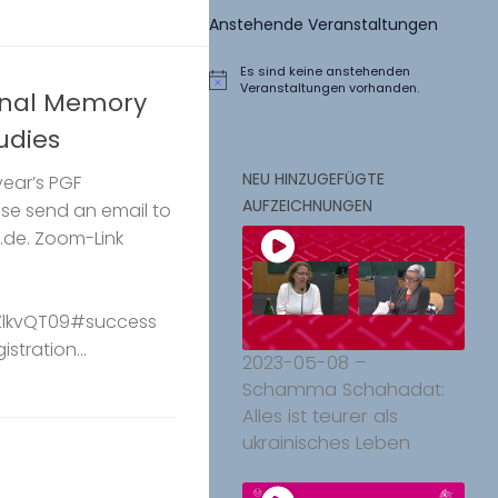
Anstehende Veranstaltungen
Es sind keine anstehenden
Hinweis
Veranstaltungen vorhanden.
onal Memory
udies
NEU HINZUGEFÜGTE
year’s PGF
AUFZEICHNUNGEN
ase send an email to
.de. Zoom-Link
lkvQT09#success
istration...
2023-05-08 –
Schamma Schahadat:
Alles ist teurer als
ukrainisches Leben