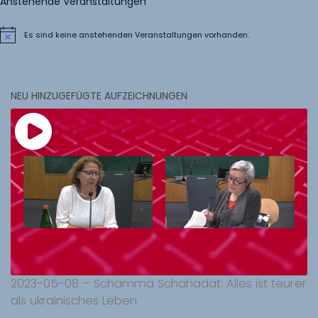
Anstehende Veranstaltungen
Es sind keine anstehenden Veranstaltungen vorhanden.
Hinweis
NEU HINZUGEFÜGTE AUFZEICHNUNGEN
2023-05-08 – Schamma Schahadat: Alles ist teurer
als ukrainisches Leben