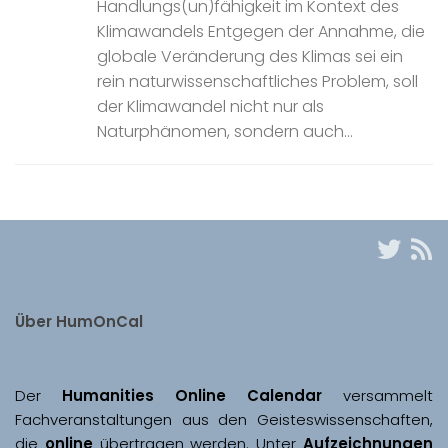
Handlungs(un)fähigkeit im Kontext des
Klimawandels Entgegen der Annahme, die
globale Veränderung des Klimas sei ein
rein naturwissenschaftliches Problem, soll
der Klimawandel nicht nur als
Naturphänomen, sondern auch...
Über HumOnCal
Der 
Humanities Online Calendar 
versammelt 
Fachveranstaltungen aus den Geisteswissenschaften, 
die 
online
 übertragen werden. Unter 
Aufzeichnungen