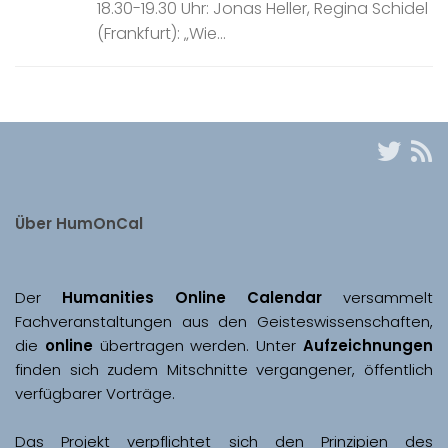
18.30-19.30 Uhr: Jonas Heller, Regina Schidel
(Frankfurt): „Wie...
Über HumOnCal
Der 
Humanities Online Calendar 
versammelt 
Fachveranstaltungen aus den Geisteswissenschaften, 
die 
online
 übertragen werden. Unter 
Aufzeichnungen
finden sich zudem Mitschnitte vergangener, öffentlich 
Das Projekt verpflichtet sich den Prinzipien des 