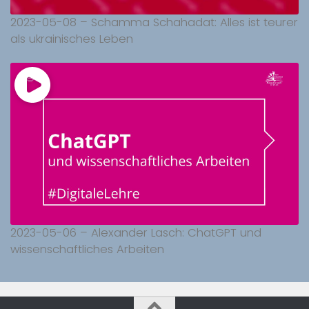
2023-05-08 – Schamma Schahadat: Alles ist teurer
als ukrainisches Leben
2023-05-06 – Alexander Lasch: ChatGPT und
wissenschaftliches Arbeiten