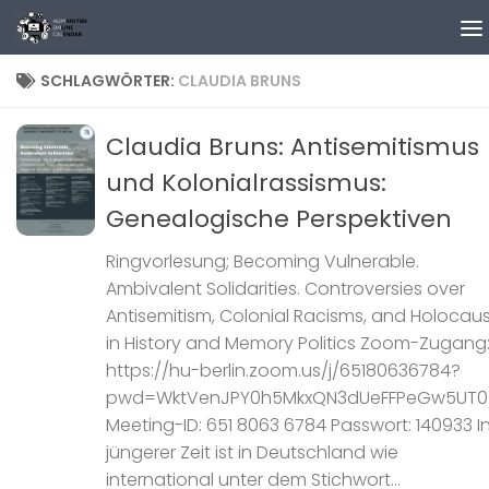
Zum Inhalt springen
SCHLAGWÖRTER:
CLAUDIA BRUNS
Claudia Bruns: Antisemitismus
und Kolonialrassismus:
Genealogische Perspektiven
Ringvorlesung; Becoming Vulnerable.
Ambivalent Solidarities. Controversies over
Antisemitism, Colonial Racisms, and Holocau
in History and Memory Politics Zoom-Zugang
https://hu-berlin.zoom.us/j/65180636784?
pwd=WktVenJPY0h5MkxQN3dUeFFPeGw5UT0
Meeting-ID: 651 8063 6784 Passwort: 140933 I
jüngerer Zeit ist in Deutschland wie
international unter dem Stichwort...