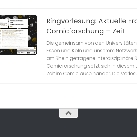
Ringvorlesung: Aktuelle F
Comicforschung – Zeit
Die gemeinsam von den Universitäten 
Essen und Köln und unserem Netzwer
am Rhein getragene interdisziplinäre 
Comicforschung setzt sich in diesem J
Zeit im Comic auseinander. Die Vorlesun