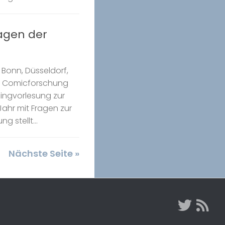
ragen der
Bonn, Düsseldorf,
k Comicforschung
Ringvorlesung zur
ahr mit Fragen zur
g stellt...
Nächste Seite »