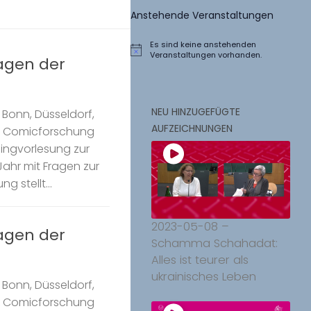
Anstehende Veranstaltungen
Es sind keine anstehenden
Hinweis
Veranstaltungen vorhanden.
ragen der
NEU HINZUGEFÜGTE
Bonn, Düsseldorf,
AUFZEICHNUNGEN
k Comicforschung
Ringvorlesung zur
ahr mit Fragen zur
g stellt...
2023-05-08 –
ragen der
Schamma Schahadat:
Alles ist teurer als
ukrainisches Leben
Bonn, Düsseldorf,
k Comicforschung