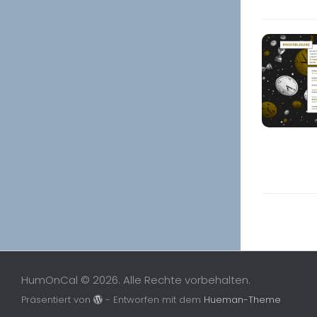
HumOnCal © 2026. Alle Rechte vorbehalten.
Präsentiert von
- Entworfen mit dem
Hueman-Theme