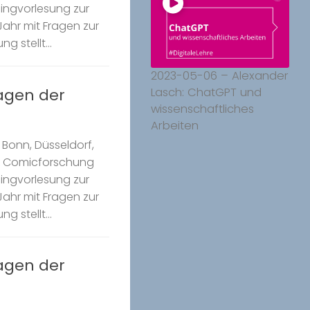
Ringvorlesung zur
ahr mit Fragen zur
g stellt...
2023-05-06 – Alexander
ragen der
Lasch: ChatGPT und
wissenschaftliches
Arbeiten
Bonn, Düsseldorf,
k Comicforschung
Ringvorlesung zur
ahr mit Fragen zur
g stellt...
ragen der