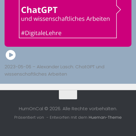
2023-05-06 – Alexander Lasch: ChatGPT und
wissenschaftliches Arbeiten
HumOnCal © 2026. Alle Rechte vorbehalten.
Präsentiert von
- Entworfen mit dem
Hueman-Theme