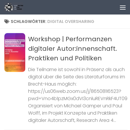
Zum Inhalt springen
SCHLAGWÖRTER:
DIGITAL OVERSHARING
Workshop | Performanzen
digitaler Autor:innenschaft.
Praktiken und Politiken
Die Teilname ist sowohl in Präsenz als auch
digital über die Seite des Literaturforums im
Brecht-Haus möglich:
https://us06web.zoom.us/j/86508116523?
pwd=Vno4b1pzMGx0dVI3cnluREVnRkF4UT09
Organisiert von Michael Gamper und Paul
Wolff, im Projekt Konzepte und Praktiken
digitaler Autorschaft, Research Area 4...