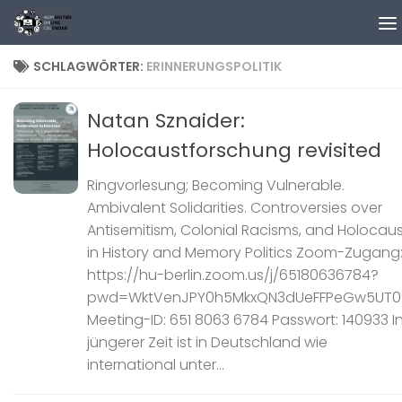
Zum Inhalt springen
SCHLAGWÖRTER:
ERINNERUNGSPOLITIK
Natan Sznaider:
Holocaustforschung revisited
Ringvorlesung; Becoming Vulnerable.
Ambivalent Solidarities. Controversies over
Antisemitism, Colonial Racisms, and Holocau
in History and Memory Politics Zoom-Zugang
https://hu-berlin.zoom.us/j/65180636784?
pwd=WktVenJPY0h5MkxQN3dUeFFPeGw5UT0
Meeting-ID: 651 8063 6784 Passwort: 140933 I
jüngerer Zeit ist in Deutschland wie
international unter...