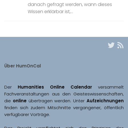
danach gefragt werden, wann dieses
Wissen erklärbar ist,...
Über HumOnCal
Der 
Humanities Online Calendar 
versammelt 
Fachveranstaltungen aus den Geisteswissenschaften, 
die 
online
 übertragen werden. Unter 
Aufzeichnungen
finden sich zudem Mitschnitte vergangener, öffentlich 