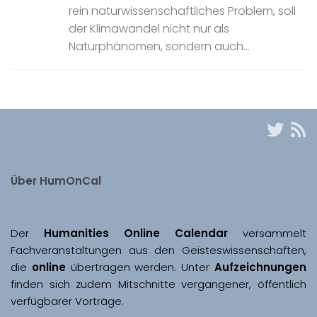
rein naturwissenschaftliches Problem, soll
der Klimawandel nicht nur als
Naturphänomen, sondern auch...
Über HumOnCal
Der 
Humanities Online Calendar 
versammelt 
Fachveranstaltungen aus den Geisteswissenschaften, 
die 
online
 übertragen werden. Unter 
Aufzeichnungen
finden sich zudem Mitschnitte vergangener, öffentlich 