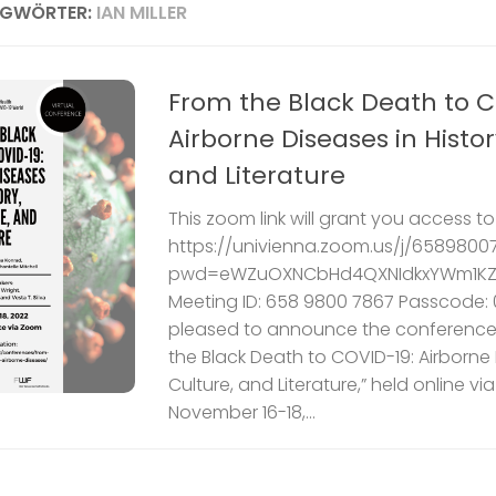
AGWÖRTER:
IAN MILLER
From the Black Death to C
Airborne Diseases in Histor
and Literature
This zoom link will grant you access t
https://univienna.zoom.us/j/6589800
pwd=eWZuOXNCbHd4QXNIdkxYWm1KZ
Meeting ID: 658 9800 7867 Passcode:
pleased to announce the conference
the Black Death to COVID-19: Airborne D
Culture, and Literature,” held online v
November 16-18,...