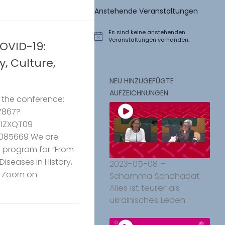
Anstehende Veranstaltungen
Es sind keine anstehenden
Hinweis
Veranstaltungen vorhanden.
OVID-19:
y, Culture,
NEU HINZUGEFÜGTE
AUFZEICHNUNGEN
o the conference:
7867?
1ZXQT09
 085669 We are
 program for “From
iseases in History,
2023-05-08 –
ia Zoom on
Schamma Schahadat:
Alles ist teurer als
ukrainisches Leben