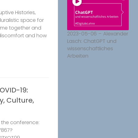
tive Histories,
luralistic space for
come together and
2023-05-06 – Alexander
discomfort and how
Lasch: ChatGPT und
wissenschaftliches
Arbeiten
OVID-19:
y, Culture,
o the conference:
7867?
1ZXQT09