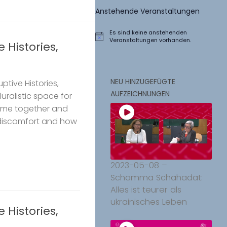
Anstehende Veranstaltungen
Es sind keine anstehenden
Hinweis
Veranstaltungen vorhanden.
 Histories,
NEU HINZUGEFÜGTE
tive Histories,
AUFZEICHNUNGEN
luralistic space for
come together and
discomfort and how
2023-05-08 –
Schamma Schahadat:
Alles ist teurer als
ukrainisches Leben
 Histories,