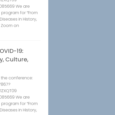
 085669 We are
 program for “From
iseases in History,
ia Zoom on
OVID-19:
y, Culture,
o the conference:
7867?
1ZXQT09
 085669 We are
 program for “From
iseases in History,