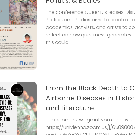
Politics, & Bodies
The conference Queer Dis-eases: Disrup
Politics, and Bodies aims to create a p
academics, activists, and artists to 
reflect on how queerness generates 
this could...
From the Black Death to C
Airborne Diseases in Histor
and Literature
This zoom link will grant you access t
https://univienna.zoom.us/j/6589800
pwd=eWZuOXNCbHd4QXNIdkxYWm1KZ