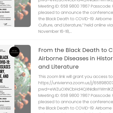
Meeting ID: 658 9800 7867 Passcode:
pleased to announce the conference
the Black Death to COVID-19: Airborne D
Culture, and Literature,” held online v
November 16-18,...
From the Black Death to C
Airborne Diseases in Histor
and Literature
This zoom link will grant you access t
https://univienna.zoom.us/j/6589800
pwd=eWZuOXNCbHd4QXNIdkxYWm1KZ
Meeting ID: 658 9800 7867 Passcode:
pleased to announce the conference
the Black Death to COVID-19: Airborne D