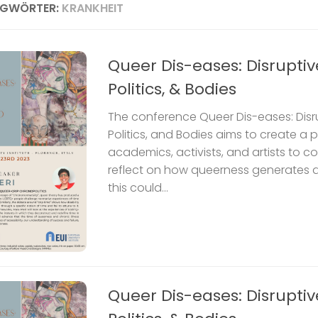
AGWÖRTER:
KRANKHEIT
Queer Dis-eases: Disruptive
Politics, & Bodies
The conference Queer Dis-eases: Disrup
Politics, and Bodies aims to create a p
academics, activists, and artists to 
reflect on how queerness generates 
this could...
Queer Dis-eases: Disruptive