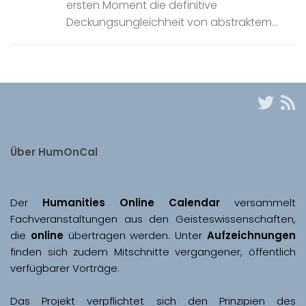
ersten Moment die definitive
Deckungsungleichheit von abstraktem...
Über HumOnCal
Der 
Humanities Online Calendar 
versammelt 
Fachveranstaltungen aus den Geisteswissenschaften, 
die 
online
 übertragen werden. Unter 
Aufzeichnungen
finden sich zudem Mitschnitte vergangener, öffentlich 
Das Projekt verpflichtet sich den Prinzipien des 