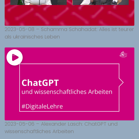
2023-05-08 – Schamma Schahadat: Alles ist teurer
als ukrainisches Leben
2023-05-06 – Alexander Lasch: ChatGPT und
wissenschaftliches Arbeiten