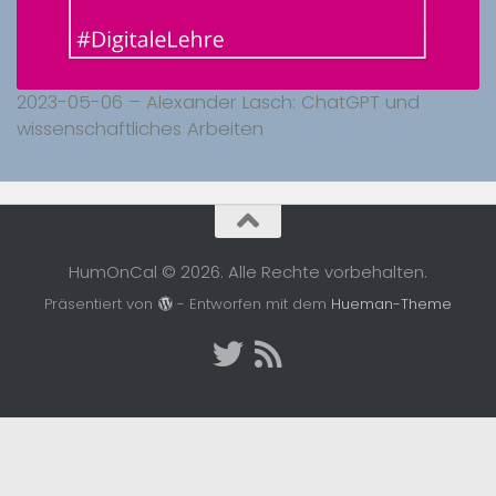
2023-05-06 – Alexander Lasch: ChatGPT und
wissenschaftliches Arbeiten
HumOnCal © 2026. Alle Rechte vorbehalten.
Präsentiert von
- Entworfen mit dem
Hueman-Theme