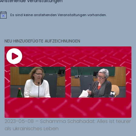
Anstehende Veranstaltungen
Es sind keine anstehenden Veranstaltungen vorhanden.
Hinweis
NEU HINZUGEFÜGTE AUFZEICHNUNGEN
2023-05-08 – Schamma Schahadat: Alles ist teurer
als ukrainisches Leben