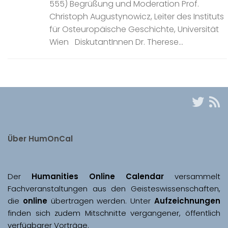
555) Begrüßung und Moderation Prof.
Christoph Augustynowicz, Leiter des Instituts
für Osteuropäische Geschichte, Universität
Wien DiskutantInnen Dr. Therese...
Über HumOnCal
Der 
Humanities Online Calendar 
versammelt 
Fachveranstaltungen aus den Geisteswissenschaften, 
die 
online
 übertragen werden. Unter 
Aufzeichnungen
finden sich zudem Mitschnitte vergangener, öffentlich 