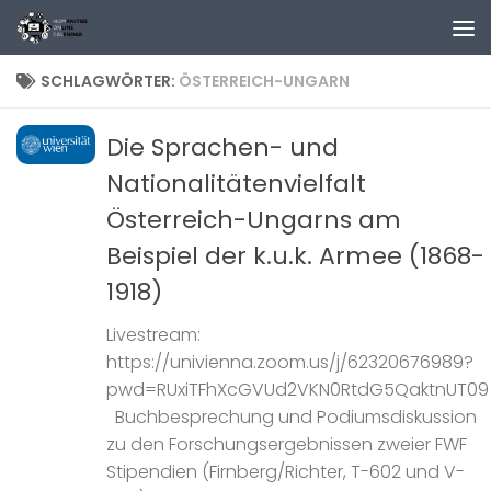
Zum Inhalt springen
SCHLAGWÖRTER:
ÖSTERREICH-UNGARN
Die Sprachen- und
Nationalitätenvielfalt
Österreich-Ungarns am
Beispiel der k.u.k. Armee (1868-
1918)
Livestream:
https://univienna.zoom.us/j/62320676989?
pwd=RUxiTFhXcGVUd2VKN0RtdG5QaktnUT09
Buchbesprechung und Podiumsdiskussion
zu den Forschungsergebnissen zweier FWF
Stipendien (Firnberg/Richter, T-602 und V-