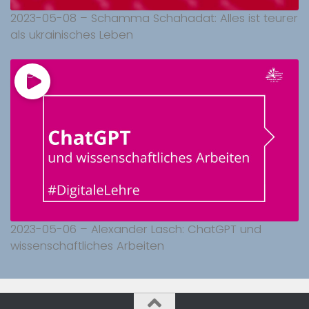
2023-05-08 – Schamma Schahadat: Alles ist teurer
als ukrainisches Leben
2023-05-06 – Alexander Lasch: ChatGPT und
wissenschaftliches Arbeiten