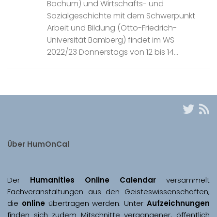
Bochum) und Wirtschafts- und
Sozialgeschichte mit dem Schwerpunkt
Arbeit und Bildung (Otto-Friedrich-
Universität Bamberg) findet im WS
2022/23 Donnerstags von 12 bis 14...
Über HumOnCal
Der 
Humanities Online Calendar 
versammelt 
Fachveranstaltungen aus den Geisteswissenschaften, 
die 
online
 übertragen werden. Unter 
Aufzeichnungen
finden sich zudem Mitschnitte vergangener, öffentlich 