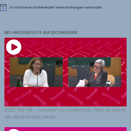
Es sind keine anstehenden Veranstaltungen vorhanden.
Hinweis
NEU HINZUGEFÜGTE AUFZEICHNUNGEN
2023-05-08 – Schamma Schahadat: Alles ist teurer
als ukrainisches Leben