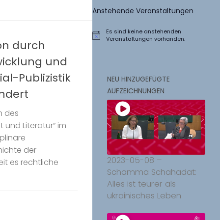
Anstehende Veranstaltungen
Es sind keine anstehenden
Hinweis
Veranstaltungen vorhanden.
ion durch
wicklung und
al-Publizistik
NEU HINZUGEFÜGTE
AUFZEICHNUNGEN
undert
n des
und Literatur“ im
plinäre
hichte der
2023-05-08 –
eit es rechtliche
Schamma Schahadat:
Alles ist teurer als
ukrainisches Leben