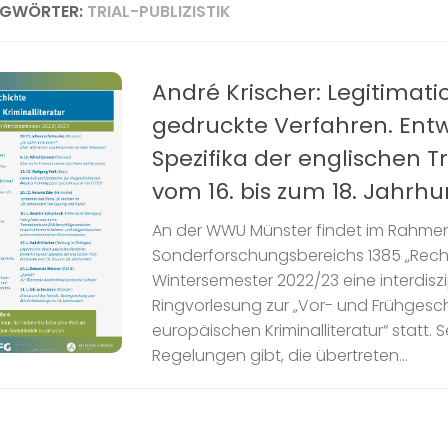
AGWÖRTER:
TRIAL-PUBLIZISTIK
André Krischer: Legitimat
gedruckte Verfahren. Ent
Spezifika der englischen Tri
vom 16. bis zum 18. Jahrh
An der WWU Münster findet im Rahme
Sonderforschungsbereichs 1385 „Recht 
Wintersemester 2022/23 eine interdiszi
Ringvorlesung zur „Vor- und Frühgesc
europäischen Kriminalliteratur“ statt. S
Regelungen gibt, die übertreten...