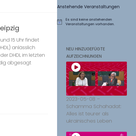
Anstehende Veranstaltungen
Es sind keine anstehenden
Hinweis
Veranstaltungen vorhanden.
eipzig
und 15 Uhr findet
DHDL) anlässlich
NEU HINZUGEFÜGTE
er DHDL im letzten
AUFZEICHNUNGEN
ndig abgesagt
2023-05-08 –
Schamma Schahadat:
Alles ist teurer als
ukrainisches Leben