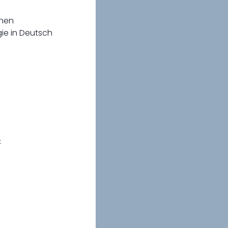
inen
rgie in Deutsch
t