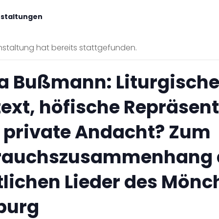
nstaltungen
staltung hat bereits stattgefunden.
ta Bußmann: Liturgische
ext, höfische Repräsen
 private Andacht? Zum
rauchszusammenhang 
tlichen Lieder des Mönc
burg