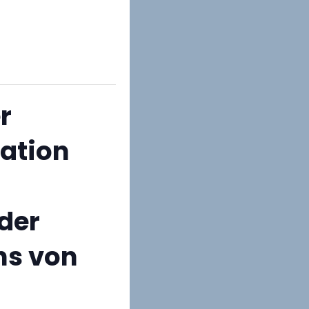
r
tation
der
hs von