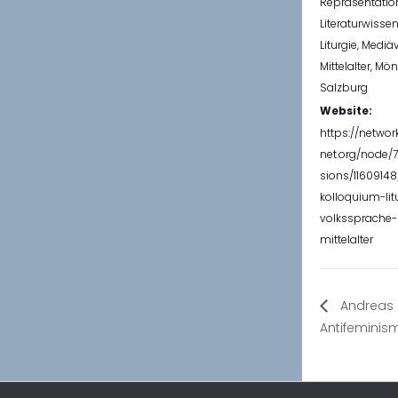
Repräsentatio
Literaturwisse
Liturgie
,
Mediäv
Mittelalter
,
Mön
Salzburg
Website:
https://networ
net.org/node/
sions/11609148
kolloquium-lit
volkssprache
mittelalter
Andreas 
Antifeminism