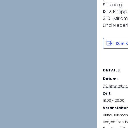
Salzburg
13.12. Phil
31.01. Miri
und Nieder
Zum K
DETAILS
Datum:
22. November
Zeit:
18:00 - 20:00
Veranstaltu
Britta Bußma
Lied
,
höfisch
,
h