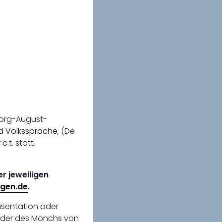
eorg-August-
nd Volkssprache
‚ (De
.t. statt.
r jeweiligen
ngen.de
.
räsentation oder
eder des Mönchs von