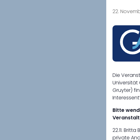
22. Novembe
Die Verans
Universität
Gruyter) fi
Interessent
Bitte wend
Veranstalt
22.11. Brit
private An