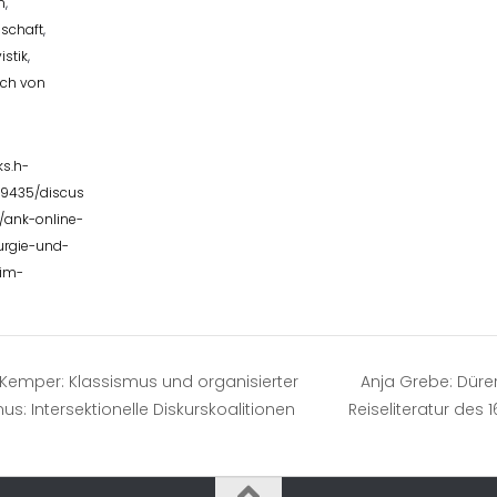
n
,
nschaft
,
istik
,
ch von
ks.h-
79435/discus
/ank-online-
urgie-und-
-im-
Kemper: Klassismus und organisierter
Anja Grebe: Düre
us: Intersektionelle Diskurskoalitionen
Reiseliteratur des 