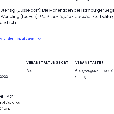
ipp Stenzig (Düsseldorf): Die Marientiden der Hamburger Beg
am Wendling (Leuven):
Etlich der tapfern swester
: Sterbelitu
ländisch
alender hinzufügen
VERANSTALTUNGSORT
VERANSTALTER
Zoom
Georg-August-Universitä
 2022
Göttingen
ng-Tags:
nn
,
Geistliches
öfische