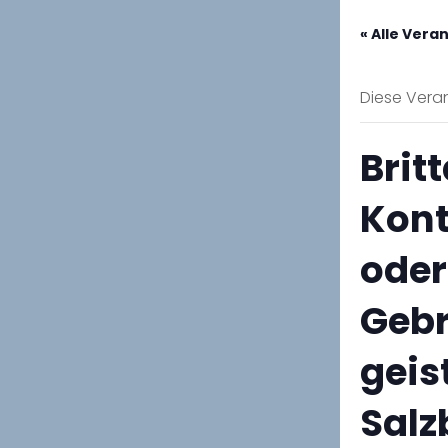
« Alle Vera
Diese Veran
Brit
Kont
oder
Geb
geis
Salz