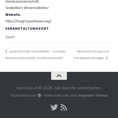
Literaturwissenschaft
,
Textedition
,
Wissensliteratur
Website:
https://hwgl.hypotheses.org/
VERANSTALTUNGSORT
Zoom
Jacob Schmidt: Achtsamkeit – zwischen
Herrschaftsräume und
Resonanzsensibilität und Resonanzdiät?
ihre Medialisierungen
HumOnCal © 2026. Alle Rechte vorbehalten.
Präsentiert von
- Entworfen mit dem
Hueman-Theme