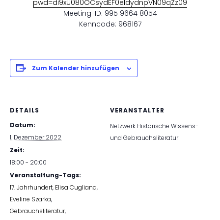
pwd=di9xU080OCsydEF0eldydnpVN09qZz09
Meeting-ID: 995 9664 8054
Kenncode: 968167
Zum Kalender hinzufügen
DETAILS
VERANSTALTER
Datum:
Netzwerk Historische Wissens-
1. Dezember 2022
und Gebrauchsliteratur
Zeit:
18:00 - 20:00
Veranstaltung-Tags:
17. Jahrhundert
,
Elisa Cugliana
,
Eveline Szarka
,
Gebrauchsliteratur
,