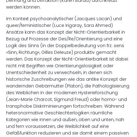
Dehnung und Diffraktion (Karen Barad) durchkreuzt
werden können.
Im Kontext psychoanalytischer (Jacques Lacan) und
queer/feministischer (Luce Irigaray, Sara Ahmed)
Ansätze kann das Konzept der Nicht-Orientierbarkeit in
Bezug auf Prozesse der Des/Re/Orientierung und eine
Logik des Sinns (in der Doppelbedeutung von frz. sens
»Sinn, Richtung«, Gilles Deleuze) produktiv gemacht
werden. Das Konzept der Nicht-Orientierbarkeit ist dabei
nicht mit Begriffen wie Orientierungslosigkeit oder
Unentschiedenheit zu verwechseln, in denen sich
historische Zuschreibungen wie das antike Konzept der
wandernden Gebärmutter (Platon), die Pathologisierung
des Weiblichen in der modernen Hysterieforschung
(Jean-Marie Charcot, Sigmund Freud) oder homo- und
transphobe Diskriminierungen fortschreiben. Während
heteronormative Geschlechterlogiken räumliche
Kategorien wie innen und außen, oben und unten, nah
und fern voraussetzen, die Weiblichkeit auf eine
Gefäßfunktion reduzieren und sie damit einem passiven