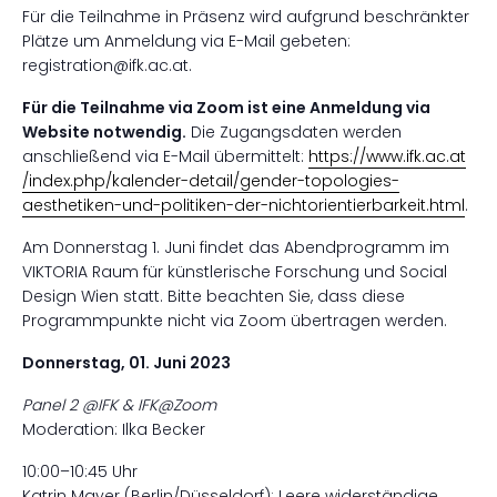
Für die Teilnahme in Präsenz wird aufgrund beschränkter
Plätze um Anmeldung via E-Mail gebeten:
registration@ifk.ac.at.
Für die Teilnahme via Zoom ist eine Anmeldung via
Website notwendig.
Die Zugangsdaten werden
anschließend via E-Mail übermittelt:
https:/
/www.ifk.ac.at
/index.php
/kalender-detail
/gender-topologies-
aesthetiken-und-politiken-der-nichtorientierbarkeit.html
.
Am Donnerstag 1. Juni findet das Abendprogramm im
VIKTORIA Raum für künstlerische Forschung und Social
Design Wien statt. Bitte beachten Sie, dass diese
Programmpunkte nicht via Zoom übertragen werden.
Donnerstag, 01. Juni 2023
Panel 2 @IFK & IFK@Zoom
Moderation: Ilka Becker
10:00–10:45 Uhr
Katrin Mayer (Berlin/Düsseldorf): Leere widerständige