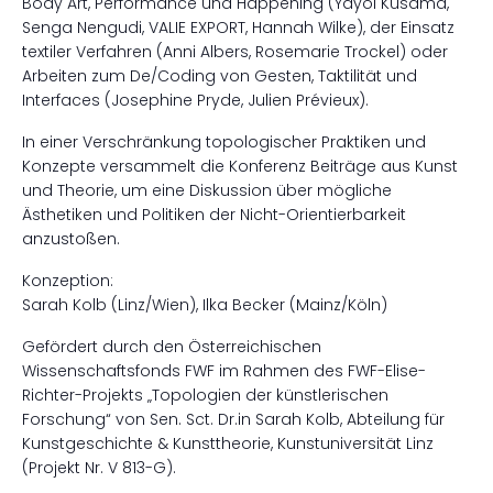
Body Art, Performance und Happening (Yayoi Kusama,
Senga Nengudi, VALIE EXPORT, Hannah Wilke), der Einsatz
textiler Verfahren (Anni Albers, Rosemarie Trockel) oder
Arbeiten zum De/Coding von Gesten, Taktilität und
Interfaces (Josephine Pryde, Julien Prévieux).
In einer Verschränkung topologischer Praktiken und
Konzepte versammelt die Konferenz Beiträge aus Kunst
und Theorie, um eine Diskussion über mögliche
Ästhetiken und Politiken der Nicht-Orientierbarkeit
anzustoßen.
Konzeption:
Sarah Kolb (Linz/Wien), Ilka Becker (Mainz/Köln)
Gefördert durch den Österreichischen
Wissenschaftsfonds FWF im Rahmen des FWF-Elise-
Richter-Projekts „Topologien der künstlerischen
Forschung“ von Sen. Sct. Dr.in Sarah Kolb, Abteilung für
Kunstgeschichte & Kunsttheorie, Kunstuniversität Linz
(Projekt Nr. V 813-G).