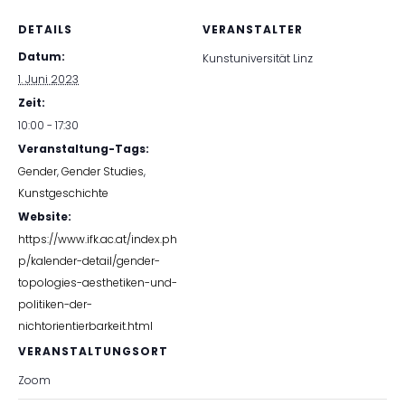
DETAILS
VERANSTALTER
Datum:
Kunstuniversität Linz
1. Juni 2023
Zeit:
10:00 - 17:30
Veranstaltung-Tags:
Gender
,
Gender Studies
,
Kunstgeschichte
Website:
https://www.ifk.ac.at/index.ph
p/kalender-detail/gender-
topologies-aesthetiken-und-
politiken-der-
nichtorientierbarkeit.html
VERANSTALTUNGSORT
Zoom