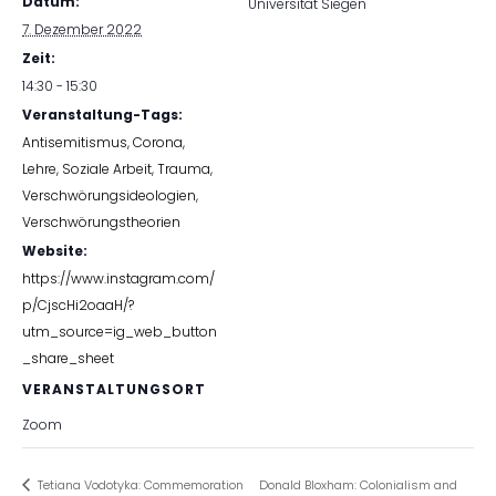
Datum:
Universität Siegen
7. Dezember 2022
Zeit:
14:30 - 15:30
Veranstaltung-Tags:
Antisemitismus
,
Corona
,
Lehre
,
Soziale Arbeit
,
Trauma
,
Verschwörungsideologien
,
Verschwörungstheorien
Website:
https://www.instagram.com/
p/CjscHi2oaaH/?
utm_source=ig_web_button
_share_sheet
VERANSTALTUNGSORT
Zoom
Tetiana Vodotyka: Commemoration
Donald Bloxham: Colonialism and