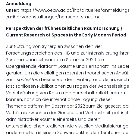
Anmeldung
unter:
https://www.oeaw.ac.at/ihb/aktuelles/anmeldungen-
zu-ihb-veranstaltungen/herrschaftsraeume
Perspektiven der frühneuzeitlichen Raumforschung /
Current Research of Spaces in the Early Modern Period
Zur Nutzung von Synergien zwischen den vier
Forschungsbereichen des IHB und zur Intensivierung ihrer
Zusammenarbeit wurde im Sommer 2020 die
übergreifende Plattform „Räume und Herrschaft“ ins Leben
gerufen. Um die vielfältigen rezenten theoretischen Ansätze
zum
spatial turn
besser vor dem Hintergrund der inzwischen
fast zahllosen Publikationen zu Fragen der wechselseitigen
Verschränkung von Raum und Herrschaft reflektieren zu
können, hat sich die internationale Tagung dieser
Themenplattform im Dezember 2022 zum Ziel gesetzt, das
Verhältnis zwischen der Genese und Verfasstheit politisch-
administrativer Räume einerseits und deren
unterschiedlichen textlichen wie visuellen Medialisierungen
andererseits mit einem Schwerpunkt in den Territorien der