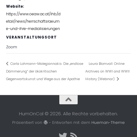
Website:
https://www.oeaw.ac.at/ihb/d
etail/news/herrschaftsraeum
e-und-ihre-medialisierungen
VERANSTALTUNGSORT
Zoom
Carla Lohmann-Malegiannakis: Die „endlose
Laura Blomvall: Online
Dämmerung“ der ökokritischen
Archives on WWI and WWII
Gegenwartskunst und Wege aus der Apathie
History (Webinar)
HumOnCal © 2026. Alle Rechte vorbehalten.
Präsentiert von
- Entworfen mit dem
Hueman-Theme