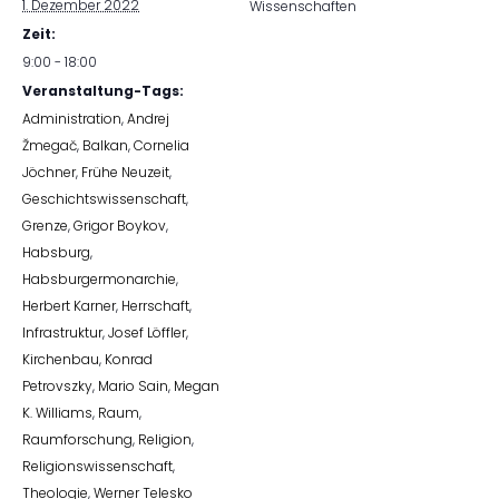
1. Dezember 2022
Wissenschaften
Zeit:
9:00 - 18:00
Veranstaltung-Tags:
Administration
,
Andrej
Žmegač
,
Balkan
,
Cornelia
Jöchner
,
Frühe Neuzeit
,
Geschichtswissenschaft
,
Grenze
,
Grigor Boykov
,
Habsburg
,
Habsburgermonarchie
,
Herbert Karner
,
Herrschaft
,
Infrastruktur
,
Josef Löffler
,
Kirchenbau
,
Konrad
Petrovszky
,
Mario Sain
,
Megan
K. Williams
,
Raum
,
Raumforschung
,
Religion
,
Religionswissenschaft
,
Theologie
,
Werner Telesko