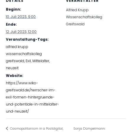
DETAILS
VERANSTALTER
Beginn:
Alfried Krupp
10. Juli 2023, 9:00
Wissenschaftskolleg
Greifswald
Ende:
12. Juli 2023, 12:00
Veranstaltung-Tags:
alfried krupp
wissenschaftskolleg
greifswald
,
Exil
,
Mittelalter
,
neuzeit
Website:
https://www.wiko-
greifswald.de/herrscher-im-
exil-formen-hintergruende-
und-potentiale-in-mittelalter-
und-neuzeit/
Cosmopolitanism in a Postdigital,
Sonja Dümpelmann: