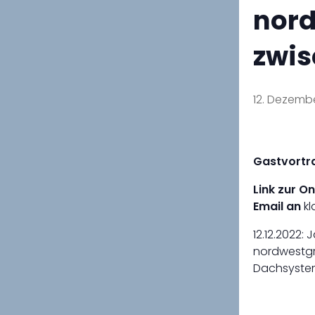
nord
zwis
12. Dezembe
Gastvortra
Link zur O
Email an
kl
12.12.2022:
nordwestgr
Dachsystem 