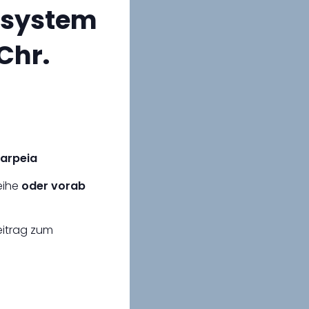
hsystem
 Chr.
Karpeia
eihe
oder vorab
eitrag zum