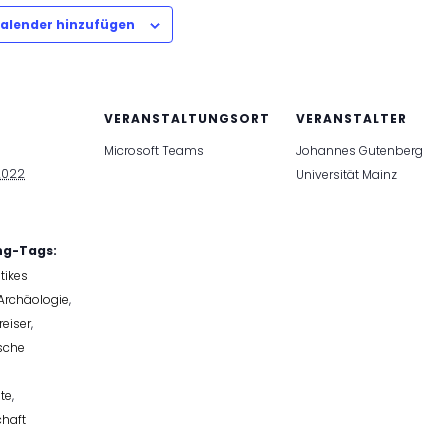
alender hinzufügen
VERANSTALTUNGSORT
VERANSTALTER
Microsoft Teams
Johannes Gutenberg
2022
Universität Mainz
ng-Tags:
tikes
Archäologie
,
reiser
,
sche
te
,
haft