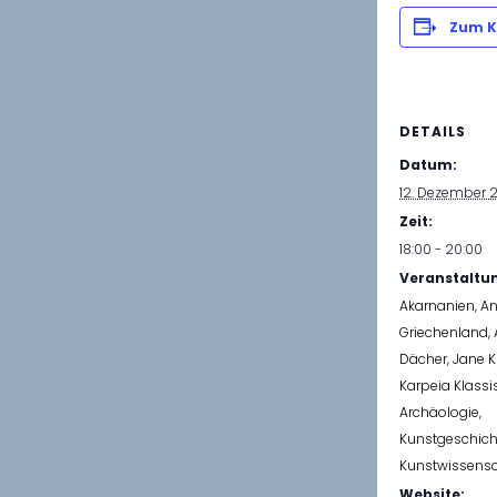
Zum K
DETAILS
Datum:
12. Dezember 
Zeit:
18:00 - 20:00
Veranstaltu
Akarnanien
,
An
Griechenland
,
Dächer
,
Jane K
Karpeia Klassi
Archäologie
,
Kunstgeschich
Kunstwissensc
Website: