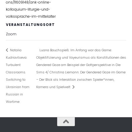
ons/11609148/ank-online-
kolloquium-liturgie-und-
volkssprache-im-mittelalter
VERANSTALTUNGSORT
Zoom
Natalia
Luana Bauchspieß: Im Anfang war das Game:
Kudriavtseva:
Objektifizierung und Voyeurismus als Konstitutionen des
Turbulent
Gendered Gaze am Beispiel der Gottperspektive in Die
Classrooms.
Sims 4/ Christina Liemann: Der Gendered Gaze im Game
Switching to
– Der Blick als Interaktion zwischen Spieler*innen,
Ukrainian from
Kamera und Spielwelt
Russian in
Wartime