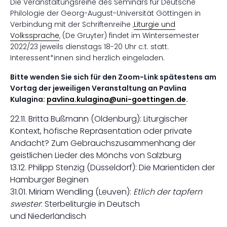
Die Veranstaltungsreihe des Seminars für Deutsche
Philologie der Georg-August-Universität Göttingen in
Verbindung mit der Schriftenreihe ‚
Liturgie und
Volkssprache
‚ (De Gruyter) findet im Wintersemester
2022/23 jeweils dienstags 18-20 Uhr c.t. statt.
Interessent*innen sind herzlich eingeladen.
Bitte wenden Sie sich für den Zoom-Link spätestens am
Vortag der jeweiligen Veranstaltung an Pavlina
Kulagina:
pavlina.kulagina@uni-goettingen.de
.
22.11. Britta Bußmann (Oldenburg): Liturgischer
Kontext, höfische Repräsentation oder private
Andacht? Zum Gebrauchszusammenhang der
geistlichen Lieder des Mönchs von Salzburg
13.12. Philipp Stenzig (Düsseldorf): Die Marientiden der
Hamburger Beginen
31.01. Miriam Wendling (Leuven):
Etlich der tapfern
swester
: Sterbeliturgie in Deutsch
und Niederländisch