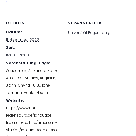
DETAILS
VERANSTALTER
Datum:
Universität Regensburg
11. November 2022
Zeit:
18:00 - 20:00
Veranstaltung-Tags:
Academics
,
Alexandra Hauke
,
American Studies
,
Anglistik
,
Jiann-Chyng Tu
,
Juliane
Tomann
,
Mental Health
Website:
https://www.uni-
regensburg.de/language-
literature-culture/american-
studies/research/conferences