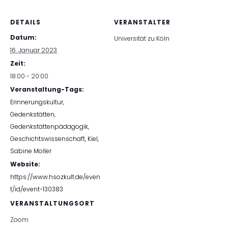
DETAILS
VERANSTALTER
Datum:
Universität zu Köln
16. Januar 2023
Zeit:
18:00 - 20:00
Veranstaltung-Tags:
Erinnerungskultur
,
Gedenkstätten
,
Gedenkstättenpädagogik
,
Geschichtswissenschaft
,
Kiel
,
Sabine Moller
Website:
https://www.hsozkult.de/even
t/id/event-130383
VERANSTALTUNGSORT
Zoom