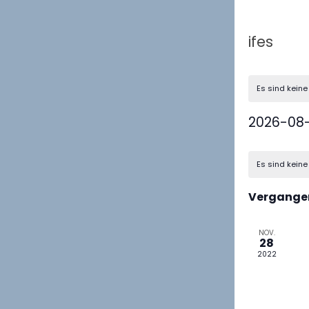
ifes
Es sind kein
2026-08
Datum
K
wählen.
Es sind kein
a
l
Vergange
e
n
d
NOV.
28
e
2022
r
v
o