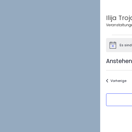
Ilija Tr
Veranstaltung
Veranstal
Es sin
Hinweis
Anstehe
Datum
wählen.
Ver
Vorherige