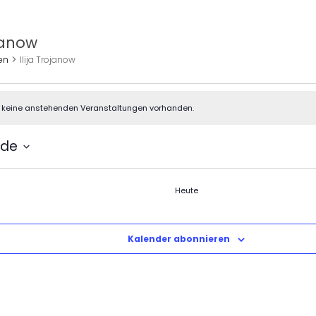
ojanow
en
Ilija Trojanow
tungen
d keine anstehenden Veranstaltungen vorhanden.
nde
Heute
anstaltungen
Kalender abonnieren