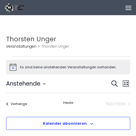
Zum Inhalt springen
Thorsten Unger
Veranstaltungen
Thorsten Unger
Veranstaltungen
Es sind keine anstehenden Veranstaltungen vorhanden.
Hinweis
V
V
Anstehende
Suche
Liste
e
e
Datum
r
r
wählen.
Heute
Nächste
a
a
Veranstaltungen
Vorherige
Veranst
n
n
s
s
Kalender abonnieren
t
t
a
a