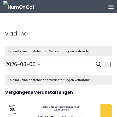
Zum Inhalt springen
viadrina
Es sind keine anstehenden Veranstaltungen vorhanden.
V
V
2026-08-05
Suche
Mona
e
e
Datum
K
r
r
wählen.
Es sind keine anstehenden Veranstaltungen vorhanden.
a
a
a
l
n
n
Vergangene Veranstaltungen
e
s
s
n
t
t
d
NOV.
a
a
28
e
l
l
2022