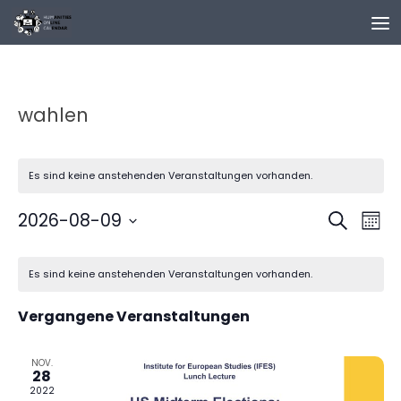
Zum Inhalt springen
wahlen
Es sind keine anstehenden Veranstaltungen vorhanden.
V
V
2026-08-09
Suche
Mona
e
e
Datum
K
r
r
wählen.
Es sind keine anstehenden Veranstaltungen vorhanden.
a
a
a
l
n
n
Vergangene Veranstaltungen
e
s
s
n
t
t
d
NOV.
a
a
28
e
l
l
2022