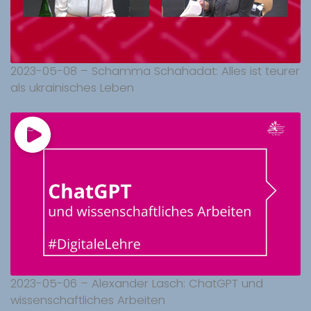
2023-05-08 – Schamma Schahadat: Alles ist teurer
als ukrainisches Leben
2023-05-06 – Alexander Lasch: ChatGPT und
wissenschaftliches Arbeiten