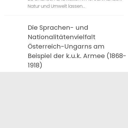
Natur und Umwelt lassen...
Die Sprachen- und
Nationalitätenvielfalt
Österreich-Ungarns am
Beispiel der k.u.k. Armee (1868-
1918)
Livestream:
https://univienna.zoom.us/j/62320676989?
pwd=RUxiTFhXcGVUd2VKN0RtdG5QaktnUT09
Buchbesprechung und Podiumsdiskussion
zu den Forschungsergebnissen zweier FWF
Stipendien (Firnberg/Richter, T-602 und V-
555) Begrüßung und Moderation Prof.
Christoph Augustynowicz, Leiter des Instituts