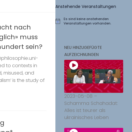
Anstehende Veranstaltungen
Es sind keine anstehenden
Hinweis
Veranstaltungen vorhanden.
ucht nach
glich» muss
rhundert sein?
NEU HINZUGEFÜGTE
AUFZEICHNUNGEN
philosophie.uni-
ted to contexts in
d, misused, and
lism’ is the study of
2023-05-08 –
Schamma Schahadat:
Alles ist teurer als
ukrainisches Leben
ng