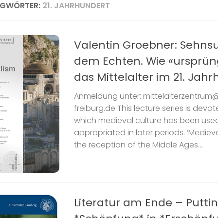
AGWÖRTER:
21. JAHRHUNDERT
Valentin Groebner: Sehns
dem Echten. Wie «ursprün
das Mittelalter im 21. Jah
Anmeldung unter: mittelalterzentrum@
freiburg.de This lecture series is devo
which medieval culture has been use
appropriated in later periods. ‘Medieva
the reception of the Middle Ages...
Literatur am Ende – Putti