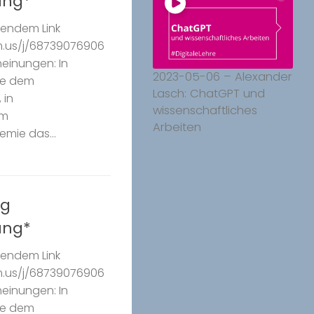
ung*
gendem Link
m.us/j/68739076906
heinungen: In
2023-05-06 – Alexander
ie dem
Lasch: ChatGPT und
 in
wissenschaftliches
em
Arbeiten
mie das...
ng
ung*
gendem Link
m.us/j/68739076906
heinungen: In
ie dem