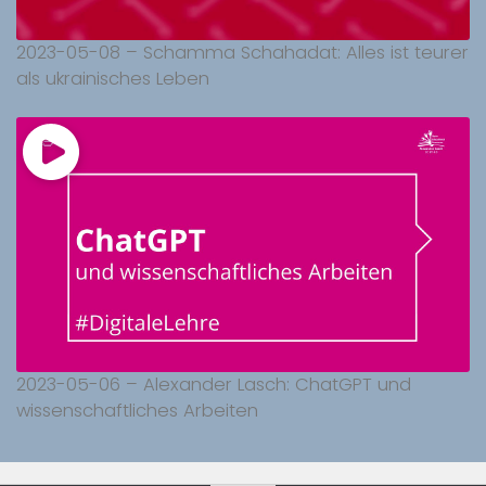
2023-05-08 – Schamma Schahadat: Alles ist teurer
als ukrainisches Leben
2023-05-06 – Alexander Lasch: ChatGPT und
wissenschaftliches Arbeiten