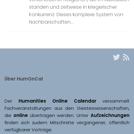
standen und zeitweise in kriegerischer
Konkurrenz. Dieses komplexe System von
Nachbarschaften...
Über HumOnCal
Der 
Humanities Online Calendar 
versammelt 
Fachveranstaltungen aus den Geisteswissenschaften, 
die 
online
 übertragen werden. Unter 
Aufzeichnungen
finden sich zudem Mitschnitte vergangener, öffentlich 