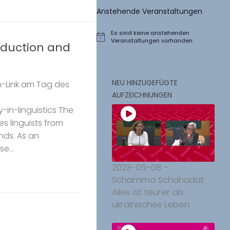
Anstehende Veranstaltungen
Es sind keine anstehenden
Hinweis
Veranstaltungen vorhanden.
reduction and
NEU HINZUGEFÜGTE
oom-Link am Tag des
AUFZEICHNUNGEN
y-in-linguistics The
res linguists from
nds. As an
e...
2023-05-08 –
Schamma Schahadat:
Alles ist teurer als
ukrainisches Leben