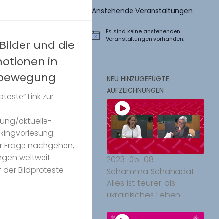
Anstehende Veranstaltungen
Es sind keine anstehenden
Hinweis
Veranstaltungen vorhanden.
ilder und die
otionen in
mbewegung
NEU HINZUGEFÜGTE
AUFZEICHNUNGEN
teste“ Link zur
ung/aktuelle-
 Ringvorlesung
der Frage nachgehen,
ngen weltweit
2023-05-08 –
f der Bildproteste
Schamma Schahadat:
Alles ist teurer als
ukrainisches Leben