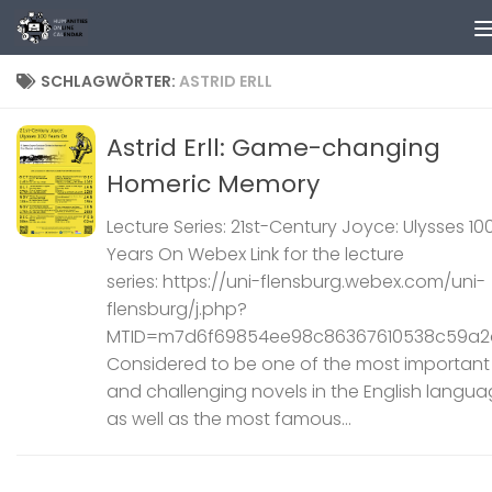
Zum Inhalt springen
SCHLAGWÖRTER:
ASTRID ERLL
Astrid Erll: Game-changing
Homeric Memory
Lecture Series: 21st-Century Joyce: Ulysses 10
Years On Webex Link for the lecture
series: https://uni-flensburg.webex.com/uni-
flensburg/j.php?
MTID=m7d6f69854ee98c86367610538c59a2
Considered to be one of the most important
and challenging novels in the English langu
as well as the most famous...