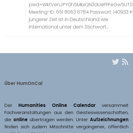
pwd=WktVenJPY0h5MkxQN3dUeFFPeGw5UT0
Meeting-ID: 651 8063 6784 Passwort: 140933 I
jüngerer Zeit ist in Deutschland wie
international unter dem Stichwort...
Über HumOnCal
Der 
Humanities Online Calendar 
versammelt 
Fachveranstaltungen aus den Geisteswissenschaften, 
die 
online
 übertragen werden. Unter 
Aufzeichnungen
finden sich zudem Mitschnitte vergangener, öffentlich 