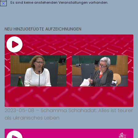
Es sind keine anstehenden Veranstaltungen vorhanden.
Hinweis
NEU HINZUGEFÜGTE AUFZEICHNUNGEN
2023-05-08 – Schamma Schahadat: Alles ist teurer
als ukrainisches Leben