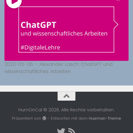
2023-05-06 – Alexander Lasch: ChatGPT und
wissenschaftliches Arbeiten
HumOnCal © 2026. Alle Rechte vorbehalten.
Präsentiert von
- Entworfen mit dem
Hueman-Theme