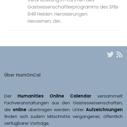
Gastwissenschaftlerprogramms des SFBs
948 Helden. Heroisierungen.
Heroismen, der...
Über HumOnCal
Der 
Humanities Online Calendar 
versammelt 
Fachveranstaltungen aus den Geisteswissenschaften, 
die 
online
 übertragen werden. Unter 
Aufzeichnungen
finden sich zudem Mitschnitte vergangener, öffentlich 